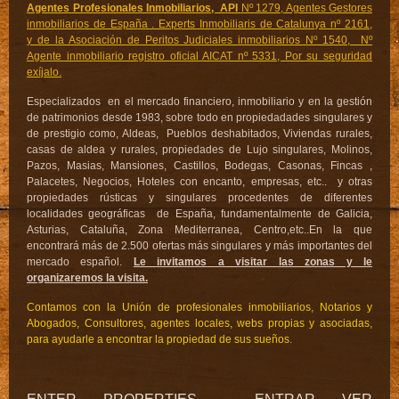
Agentes Profesionales Inmobiliarios, API
Nº 1279, Agentes Gestores
inmobiliarios de España . Experts Inmobiliaris de Catalunya nº 2161,
y
de la Asociación de Peritos Judiciales inmobiliarios Nº 1540, Nº
Agente inmobiliario registro oficial AICAT nº 5331, Por su seguridad
exíjalo.
Especializados en el mercado financiero, inmobiliario y en la gestión
de patrimonios desde 1983, sobre todo en propiedadades singulares y
de prestigio como, Aldeas, Pueblos deshabitados, Viviendas rurales,
casas de aldea y rurales, propiedades de Lujo singulares, Molinos,
Pazos, Masias, Mansiones, Castillos, Bodegas, Casonas, Fincas ,
Palacetes, Negocios, Hoteles con encanto, empresas, etc.. y otras
propiedades rústicas y singulares procedentes de diferentes
localidades geográficas de España, fundamentalmente de Galicia,
Asturias, Cataluña, Zona Mediterranea, Centro,etc..En la que
encontrará más de 2.500 ofertas más singulares y más importantes del
mercado español.
Le invitamos a visitar las zonas y le
organizaremos la visita.
Contamos con la Unión de profesionales inmobiliarios, Notarios y
Abogados, Consultores, agentes locales, webs propias y asociadas,
para ayudarle a encontrar la propiedad de sus sueños.